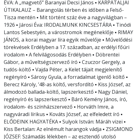
ÉVA: A „magvető” Baranyai Decsi János ▪ KÁRPÁTALJAI
ÚTIKALAUZ – Barangolás térben és időben a Felső-
Tisza mentén ▪ Mit történt száz éve a nagyvilágban –
1926 ▪ Járosi Éva: IRODALMUNK KINCSESTÁRA ▪ Tinódi
Lantos Sebestyén, a várostromok megéneklője ▪ RIMAY
JÁNOS, a korai magyar líra egyik művelője ▪ Művelődési
törekvések Erdélyben a 17. században, az erdélyi főúri
irodalom ▪ A felvilágosodás Erdélyben ▪ Döbrentei
Gábor, a műveltségszervező író ▪ Czuczor Gergely, a
tudós-költő ▪ Vajda Péter, a Kelet tájait megjelenítő
regényíró ▪ Sárosy Gyula, a forradalmat igenlő költő ▪
Berecz Károly, ’48-as költő, versfordító ▪ Kiss József, az
álmodozó ballada-költő, lapszerkesztő ▪ Nagy Dániel,
regényíró és lapszerkesztő ▪ Báró Kemény János, író,
irodalom- és színházszervező ▪ Horváth Imre, a
nagyváradi lírikus ▪ Kováts József, az elfeledett író ▪
ELŐDEINK HAGYATÉKA ▪ Sulyok István: Máráh vizei ▪
Kiss Bertalan: Az elnémult harangok vádja ▪ ZSIGMOND
JÓZSEF: Számadás lélekben – az esztendő utolsó