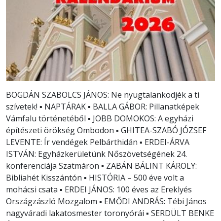
BOGDÁN SZABOLCS JÁNOS: Ne nyugtalankodjék a ti
szívetek! ▪ NAPTÁRAK ▪ BALLA GÁBOR: Pillanatképek
Vámfalu történetéből ▪ JOBB DOMOKOS: A egyházi
építészeti örökség Ombodon ▪ GHITEA-SZABÓ JÓZSEF
LEVENTE: Ír vendégek Pelbárthidán ▪ ERDEI-ÁRVA
ISTVÁN: Egyházkerületünk Nőszövetségének 24.
konferenciája Szatmáron ▪ ZABÁN BÁLINT KÁROLY:
Bibliahét Kisszántón ▪ HISTÓRIA – 500 éve volt a
mohácsi csata ▪ ERDEI JÁNOS: 100 éves az Ereklyés
Országzászló Mozgalom ▪ EMŐDI ANDRÁS: Tébi János
nagyváradi lakatosmester toronyórái ▪ SERDÜLT BENKE