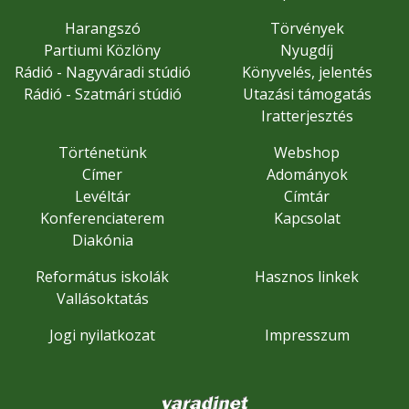
Harangszó
Törvények
Partiumi Közlöny
Nyugdíj
Rádió - Nagyváradi stúdió
Könyvelés, jelentés
Rádió - Szatmári stúdió
Utazási támogatás
Iratterjesztés
Történetünk
Webshop
Címer
Adományok
Levéltár
Címtár
Konferenciaterem
Kapcsolat
Diakónia
Református iskolák
Hasznos linkek
Vallásoktatás
Jogi nyilatkozat
Impresszum