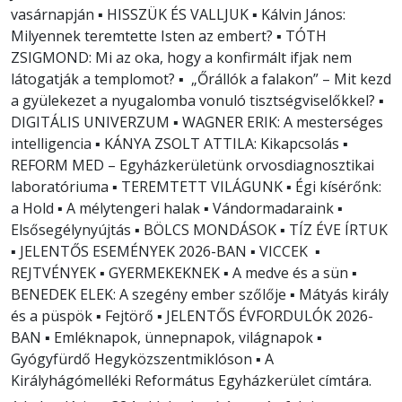
vasárnapján ▪ HISSZÜK ÉS VALLJUK ▪ Kálvin János:
Milyennek teremtette Isten az embert? ▪ TÓTH
ZSIGMOND: Mi az oka, hogy a konfirmált ifjak nem
látogatják a templomot? ▪ „Őrállók a falakon” – Mit kezd
a gyülekezet a nyugalomba vonuló tisztségviselőkkel? ▪
DIGITÁLIS UNIVERZUM ▪ WAGNER ERIK: A mesterséges
intelligencia ▪ KÁNYA ZSOLT ATTILA: Kikapcsolás ▪
REFORM MED – Egyházkerületünk orvosdiagnosztikai
laboratóriuma ▪ TEREMTETT VILÁGUNK ▪ Égi kísérőnk:
a Hold ▪ A mélytengeri halak ▪ Vándormadaraink ▪
Elsősegélynyújtás ▪ BÖLCS MONDÁSOK ▪ TÍZ ÉVE ÍRTUK
▪ JELENTŐS ESEMÉNYEK 2026-BAN ▪ VICCEK ▪
REJTVÉNYEK ▪ GYERMEKEKNEK ▪ A medve és a sün ▪
BENEDEK ELEK: A szegény ember szőlője ▪ Mátyás király
és a püspök ▪ Fejtörő ▪ JELENTŐS ÉVFORDULÓK 2026-
BAN ▪ Emléknapok, ünnepnapok, világnapok ▪
Gyógyfürdő Hegyközszentmiklóson ▪ A
Királyhágómelléki Református Egyházkerület címtára.