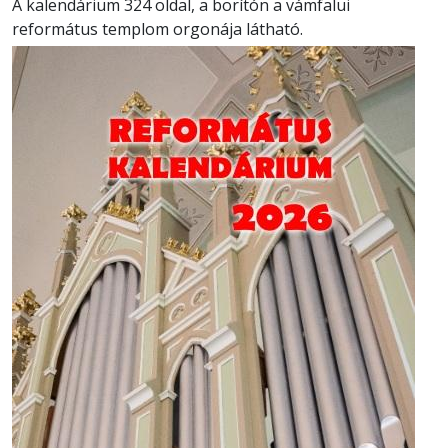
A kalendárium 324 oldal, a borítón a vámfalui
református templom orgonája látható.