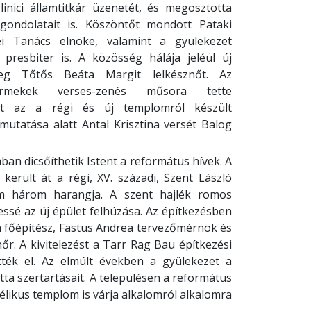
Olinici államtitkár üzenetét, és megosztotta
 gondolatait is. Köszöntőt mondott Pataki
 Tanács elnöke, valamint a gyülekezet
 presbiter is. A közösség hálája jeléül új
meg Tőtős Beáta Margit lelkésznőt. Az
yermekek verses-zenés műsora tette
nt az a régi és új templomról készült
emutatása alatt Antal Krisztina versét Balog
n dicsőíthetik Istent a református hívek. A
erült át a régi, XV. századi, Szent László
om három harangja. A szent hajlék romos
essé az új épület felhúzása. Az építkezésben
 főépítész, Fastus Andrea tervezőmérnök és
őr. A kivitelezést a Tarr Rag Bau építkezési
zték el. Az elmúlt években a gyülekezet a
ta szertartásait. A településen a református
likus templom is várja alkalomról alkalomra