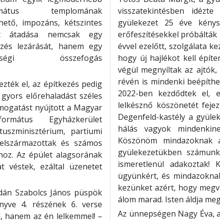
rmátus templomának
visszatekintésben idézte
hető, impozáns, kétszintes
gyülekezet 25 éve kénys
et átadása nemcsak egy
erőfeszítésekkel próbálták
ezés lezárását, hanem egy
évvel ezelőtt, szolgálata ke
össégi összefogás
hogy új hajlékot kell építe
végül megnyíltak az ajtók,
révén is mindenki beépíthe
zték el, az építkezés pedig
2022-ben kezdődtek el, e
A gyors előrehaladást széles
lelkésznő köszönetét fejez
ámogatást nyújtott a Magyar
Degenfeld-kastély a gyülek
rmátus Egyházkerület
hálás vagyok mindenkine
uszminisztérium, partiumi
Köszönöm mindazoknak a 
 elszármazottak és számos
gyülekezetükben számunk
hoz. Az épület alagsorának
ismeretlenül adakoztak! 
 véstek, ezáltal üzenetet
ügyünkért, és mindazoknak,
kezünket azért, hogy megva
ogdán Szabolcs János püspök
álom marad. Isten áldja meg
önyve 4. részének 6. verse
Az ünnepségen Nagy Éva, a
, hanem az én lelkemmel! –