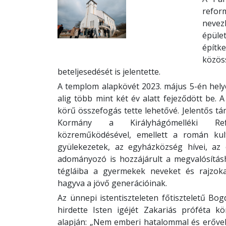
refo
nevez
épül
építk
köz
beteljesedését is jelentette.
A templom alapkövét 2023. május 5-én helye
alig több mint két év alatt fejeződött be. 
körű összefogás tette lehetővé. Jelentős t
Kormány a Királyhágómelléki Refo
közreműködésével, emellett a román kult
gyülekezetek, az egyházközség hívei, az
adományozó is hozzájárult a megvalósítás
tégláiba a gyermekek neveket és rajzokat
hagyva a jövő generációinak.
Az ünnepi istentiszteleten főtiszteletű B
hirdette Isten igéjét Zakariás próféta k
alapján: „Nem emberi hatalommal és erővel