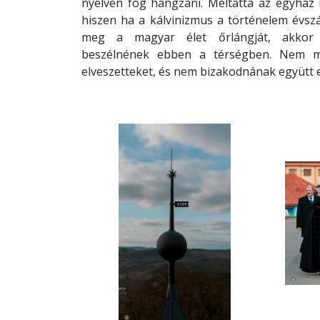
nyelven fog hangzani. Méltatta az egyház 
hiszen ha a kálvinizmus a történelem évsz
meg a magyar élet őrlángját, akkor
beszélnének ebben a térségben. Nem ma
elveszetteket, és nem bizakodnának együtt 