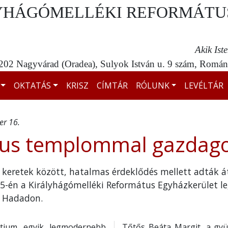
YHÁGÓMELLÉKI REFORMÁTU
Akik Ist
02 Nagyvárad (Oradea), Sulyok István u. 9 szám, Románi
OKTATÁS
KRISZ
CÍMTÁR
RÓLUNK
LEVÉLTÁR
r 16.
tus templommal gazdag
keretek között, hatalmas érdeklődés mellett adták á
5-én a Királyhágómelléki Református Egyházkerület l
 Hadadon.
tium egyik legmodernebb
Tőtős Beáta Margit, a gyü