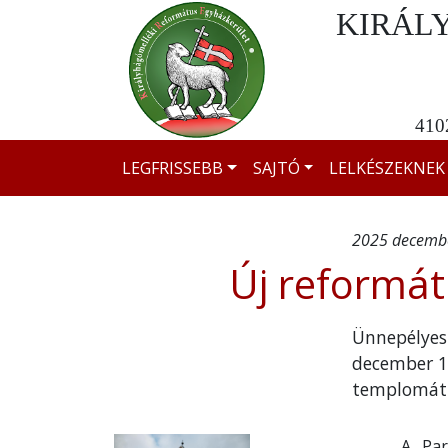
KIRÁL
4102
LEGFRISSEBB
SAJTÓ
LELKÉSZEKNEK
2025 decembe
Új reformá
Ünnepélyes 
december 1
templomát
A Par