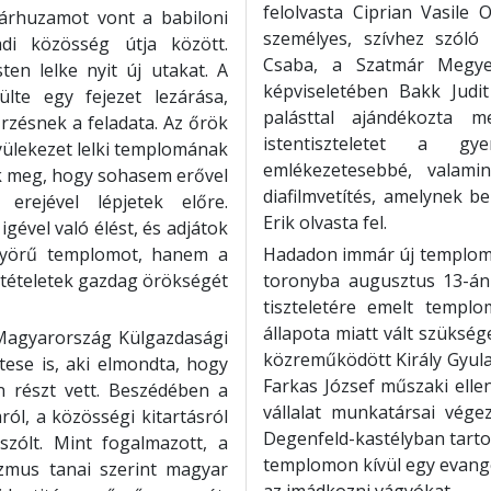
felolvasta Ciprian Vasile 
árhuzamot vont a babiloni
személyes, szívhez szóló
di közösség útja között.
Csaba, a Szatmár Megyei
ten lelke nyit új utakat. A
képviseletében Bakk Judit
lte egy fejezet lezárása,
palásttal ajándékozta 
rzésnek a feladata. Az őrök
istentiszteletet a g
 gyülekezet lelki templomának
emlékezetesebbé, valami
ek meg, hogy sohasem erővel
diafilmvetítés, amelynek b
erejével lépjetek előre.
Erik olvasta fel.
igével való élést, és adjátok
nyörű templomot, hanem a
Hadadon immár új templomba
ágtételetek gazdag örökségét
toronyba augusztus 13-án k
tiszteletére emelt templ
állapota miatt vált szükség
Magyarország Külgazdasági
közreműködött Király Gyula
tese is, aki elmondta, hogy
Farkas József műszaki ellen
n részt vett. Beszédében a
vállalat munkatársai vége
ról, a közösségi kitartásról
Degenfeld-kastélyban tartot
zólt. Mint fogalmazott, a
templomon kívül egy evangé
izmus tanai szerint magyar
az imádkozni vágyókat.