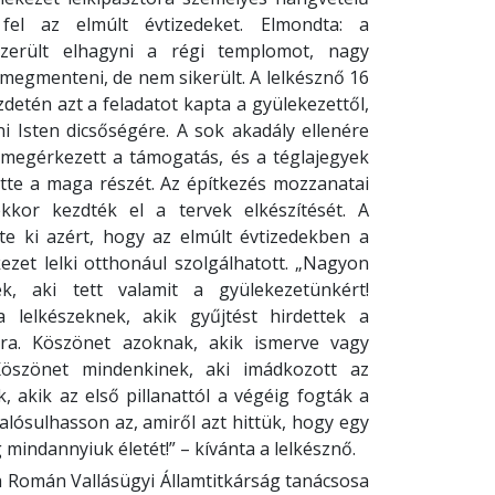
 fel az elmúlt évtizedeket. Elmondta: a
zerült elhagyni a régi templomot, nagy
 megmenteni, de nem sikerült. A lelkésznő 16
zdetén azt a feladatot kapta a gyülekezettől,
ni Isten dicsőségére. A sok akadály ellenére
 megérkezett a támogatás, és a téglajegyek
tte a maga részét. Az építkezés mozzanatai
kkor kezdték el a tervek elkészítését. A
te ki azért, hogy az elmúlt évtizedekben a
ezet lelki otthonául szolgálhatott. „Nagyon
k, aki tett valamit a gyülekezetünkért!
lelkészeknek, akik gyűjtést hirdettek a
ra. Köszönet azoknak, akik ismerve vagy
Köszönet mindenkinek, aki imádkozott az
 akik az első pillanattól a végéig fogták a
lósulhasson az, amiről azt hittük, hogy egy
 mindannyiuk életét!” – kívánta a lelkésznő.
 Román Vallásügyi Államtitkárság tanácsosa