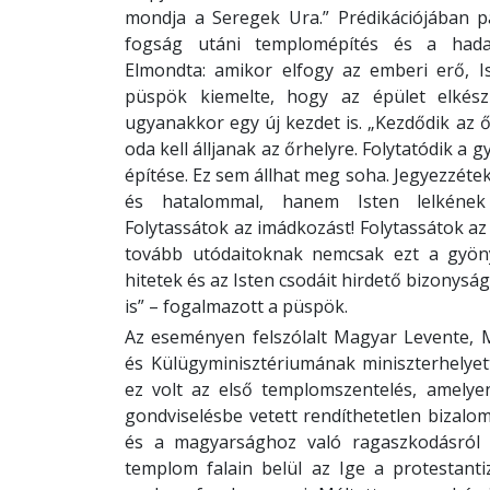
mondja a Seregek Ura.” Prédikációjában p
fogság utáni templomépítés és a hada
Elmondta: amikor elfogy az emberi erő, Is
püspök kiemelte, hogy az épület elkészü
ugyanakkor egy új kezdet is. „Kezdődik az ő
oda kell álljanak az őrhelyre. Folytatódik a
építése. Ez sem állhat meg soha. Jegyezzét
és hatalommal, hanem Isten lelkének 
Folytassátok az imádkozást! Folytassátok az 
tovább utódaitoknak nemcsak ezt a gyö
hitetek és az Isten csodáit hirdető bizonys
is” – fogalmazott a püspök.
Az eseményen felszólalt Magyar Levente, 
és Külügyminisztériumának miniszterhelyet
ez volt az első templomszentelés, amelye
gondviselésbe vetett rendíthetetlen bizalom
és a magyarsághoz való ragaszkodásról s
templom falain belül az Ige a protestant