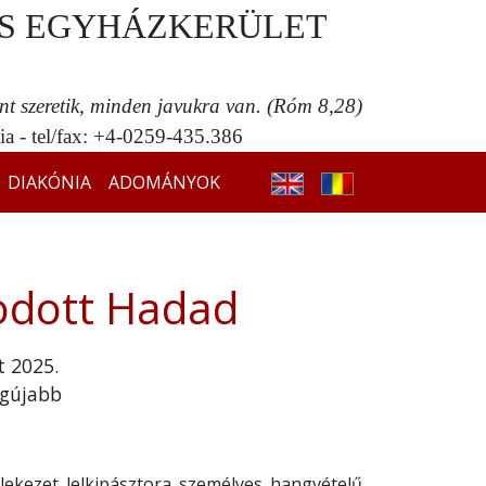
S EGYHÁZKERÜLET
ent szeretik, minden javukra van. (Róm 8,28)
a - tel/fax: +4-0259-435.386
DIAKÓNIA
ADOMÁNYOK
odott Hadad
t 2025.
egújabb
lekezet lelkipásztora személyes hangvételű