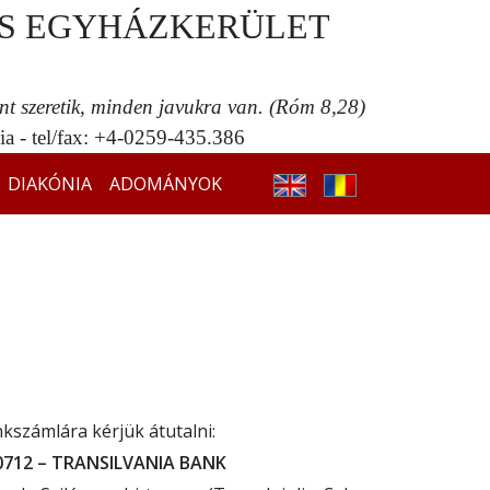
S EGYHÁZKERÜLET
ent szeretik, minden javukra van. (Róm 8,28)
a - tel/fax: +4-0259-435.386
DIAKÓNIA
ADOMÁNYOK
kszámlára kérjük átutalni:
12 – TRANSILVANIA BANK