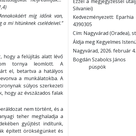
Ezzel a megjegyzéssel utal
1,4)
Silvaniei)
akokáért míg időnk van,
Kedvezményezett: Eparhia 
g a mi hitünknek cselédeivel.”
4390305
Cím: Nagyvárad (Oradea), st
Áldja meg Kegyelmes Istenü
Nagyvárad, 2026. február 4
hogy a felújítás alatt lévő
Bogdán Szabolcs 
lom tornya leomlott. A
püspök 
árt el, betartva a hatályos
bevonva a munkálatokba. A
toronynak súlyos szerkezeti
k, hogy az évszázados falak
eráldozat nem történt, és a
s anyagi teher meghaladja a
dekében gyűjtést indítunk,
k épített örökségünket és