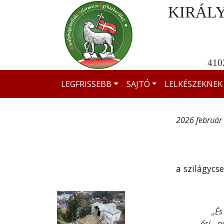
KIRÁL
4102
LEGFRISSEBB
SAJTÓ
LELKÉSZEKNEK
2026 február 
a szilágycs
„És m
ősi pu