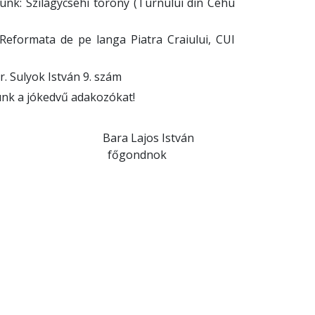
junk: Szilágycsehi torony (Turnului din Cehu
Reformata de pe langa Piatra Craiului, CUI
r. Sulyok István 9. szám
nk a jókedvű adakozókat!
.
János Bara Lajos István
főgondnok