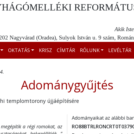
YHÁGÓMELLÉKI REFORMÁTU
Akik Ist
02 Nagyvárad (Oradea), Sulyok István u. 9 szám, Románi
OKTATÁS
KRISZ
CÍMTÁR
RÓLUNK
LEVÉLTÁR
4.
Adománygyűjtés
ehi templomtorony újjáépítésére
Adományaikat az alábbi ban
egépítik a régi romokat, az
RO88BTRLRONCRT0T037907
sztaságokat helyreállítják…”