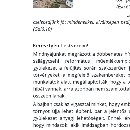
(Ésa 6
„Ann
cselekedjünk jót mindenekkel, kiváltképen pedi
(Gal6,10)
Keresztyén Testvéreim!
Mindnyájunkat megrázott a döbbenetes hír, 
szilágycsehi református műemléktemp
gyülekezet a felújítás során szakszerűen j
törvényeket, a megfelelő szakembereket 
munkálatok alatt megállapították, hogy a 
hibái vannak, arra azonban nem számította
összeomlanak.
A bajban csak az vigasztal minket, hogy emb
tornyot újjá lehet építeni, bár a jelentő
gyülekezet anyagi lehetőségeit. Ennek ér
hogy mindazok, akik imádságban hordozzá