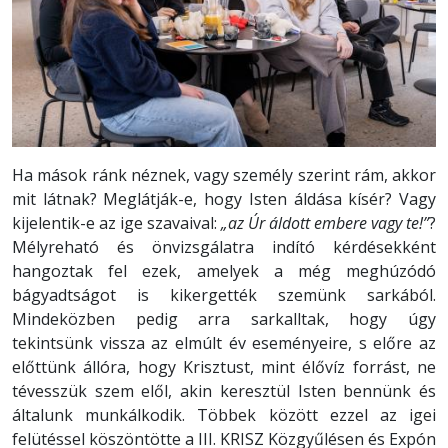
Ha mások ránk néznek, vagy személy szerint rám, akkor
mit látnak? Meglátják-e, hogy Isten áldása kísér? Vagy
kijelentik-e az ige szavaival:
„az Úr áldott embere vagy te!”
?
Mélyreható és önvizsgálatra indító kérdésekként
hangoztak fel ezek, amelyek a még meghúzódó
bágyadtságot is kikergették szemünk sarkából.
Mindeközben pedig arra sarkalltak, hogy úgy
tekintsünk vissza az elmúlt év eseményeire, s előre az
előttünk állóra, hogy Krisztust, mint élővíz forrást, ne
tévesszük szem elől, akin keresztül Isten bennünk és
általunk munkálkodik. Többek között ezzel az igei
felütéssel köszöntötte a III. KRISZ Közgyűlésen és Expón