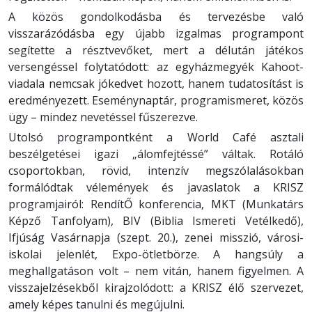
A közös gondolkodásba és tervezésbe való
visszarázódásba egy újabb izgalmas programpont
segítette a résztvevőket, mert a délután játékos
versengéssel folytatódott: az egyházmegyék Kahoot-
viadala nemcsak jókedvet hozott, hanem tudatosítást is
eredményezett. Eseménynaptár, programismeret, közös
ügy – mindez nevetéssel fűszerezve.
Utolsó programpontként a World Café asztali
beszélgetései igazi „álomfejtéssé” váltak. Rotáló
csoportokban, rövid, intenzív megszólalásokban
formálódtak vélemények és javaslatok a KRISZ
programjairól: RendítŐ konferencia, MKT (Munkatárs
Képző Tanfolyam), BIV (Biblia Ismereti Vetélkedő),
Ifjúság Vasárnapja (szept. 20.), zenei misszió, városi-
iskolai jelenlét, Expo-ötletbörze. A hangsúly a
meghallgatáson volt – nem vitán, hanem figyelmen. A
visszajelzésekből kirajzolódott: a KRISZ élő szervezet,
amely képes tanulni és megújulni.