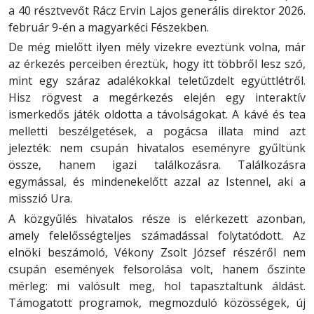
a 40 résztvevőt Rácz Ervin Lajos generális direktor 2026.
február 9-én a magyarkéci Fészekben.
De még mielőtt ilyen mély vizekre eveztünk volna, már
az érkezés perceiben éreztük, hogy itt többről lesz szó,
mint egy száraz adalékokkal teletűzdelt együttlétről.
Hisz rögvest a megérkezés elején egy interaktív
ismerkedős játék oldotta a távolságokat. A kávé és tea
melletti beszélgetések, a pogácsa illata mind azt
jelezték: nem csupán hivatalos eseményre gyűltünk
össze, hanem igazi találkozásra. Találkozásra
egymással, és mindenekelőtt azzal az Istennel, aki a
misszió Ura.
A közgyűlés hivatalos része is elérkezett azonban,
amely felelősségteljes számadással folytatódott. Az
elnöki beszámoló, Vékony Zsolt József részéről nem
csupán események felsorolása volt, hanem őszinte
mérleg: mi valósult meg, hol tapasztaltunk áldást.
Támogatott programok, megmozduló közösségek, új