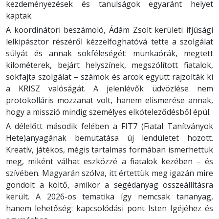
kezdeményezések és tanulságok egyaránt helyet
kaptak.
A koordinátori beszámoló, Ádám Zsolt kerületi ifjúsági
lelkipásztor részéről kézzelfoghatóvá tette a szolgálat
súlyát és annak sokféleségét: munkaórák, megtett
kilométerek, bejárt helyszínek, megszólított fiatalok,
sokfajta szolgálat – számok és arcok együtt rajzolták ki
a KRISZ valóságát. A jelenlévők üdvözlése nem
protokolláris mozzanat volt, hanem elismerése annak,
hogy a misszió mindig személyes elköteleződésből épül.
A délelőtt második felében a FIT7 (Fiatal Tanítványok
Hete)anyagának bemutatása új lendületet hozott.
Kreatív, játékos, mégis tartalmas formában ismerhettük
meg, miként válhat eszközzé a fiatalok kezében – és
szívében. Magyarán szólva, itt értettük meg igazán mire
gondolt a költő, amikor a segédanyag összeállításra
került. A 2026-os tematika így nemcsak tananyag,
hanem lehetőség: kapcsolódási pont Isten Igéjéhez és