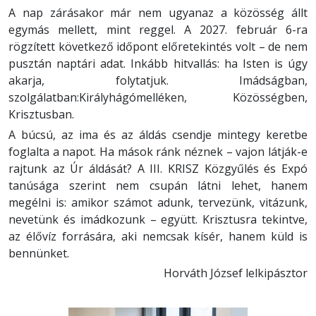
A nap zárásakor már nem ugyanaz a közösség állt
egymás mellett, mint reggel. A 2027. február 6-ra
rögzített következő időpont előretekintés volt – de nem
pusztán naptári adat. Inkább hitvallás: ha Isten is úgy
akarja, folytatjuk. Imádságban,
szolgálatban:Királyhágómelléken, Közösségben,
Krisztusban.
A búcsú, az ima és az áldás csendje mintegy keretbe
foglalta a napot. Ha mások ránk néznek – vajon látják-e
rajtunk az Úr áldását? A III. KRISZ Közgyűlés és Expó
tanúsága szerint nem csupán látni lehet, hanem
megélni is: amikor számot adunk, tervezünk, vitázunk,
nevetünk és imádkozunk – együtt. Krisztusra tekintve,
az élővíz forrására, aki nemcsak kísér, hanem küld is
bennünket.
Horváth József lelkipásztor