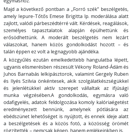
egymáshoz.
Majd a következő pontban a „Forró szék” beszélgetés,
amely Iepure-Tőtős Emese Brigitta lp. moderálása alatt
zajlott, valódi párbeszédtérré vált. Kérdések, reagálások,
személyes tapasztalatok alapján épülhettünk és
erősödhettünk. A moderált beszélgetés nem lezárt
válaszokat, hanem közös gondolkodást hozott – és
talán éppen ez volt a legnagyobb ajándéka.
A közgyűlés ezután emelkedettebb hangulatba lépett,
ugyanis elismerésben részesült Vékony Roland-Ádám és
Juhos Barnabás lelkipásztorok, valamint Gergely Ruben
és Ilyés Szilvia önkéntesek, akik szolgálatkészségükkel
és jelenlétükkel aktív szerepet vállaltak az ifjúsági
munka végzésében.A gondolkodás, egymásra való
odafigyelés, adatok feldolgozása komoly kalóriaégetést
eredményezett bennünk, amelynek pótlására az
ebédszünet lehetőséget is nyújtott, és ennek ideje alatt
a beszélgetések és a közös fotó, a közösség örömét
rögzítették – nemcsak képen, hanem emlékeinkben is.