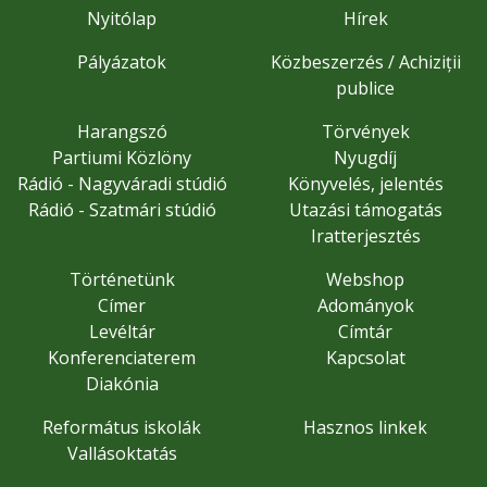
Nyitólap
Hírek
Pályázatok
Közbeszerzés / Achiziții
publice
Harangszó
Törvények
Partiumi Közlöny
Nyugdíj
Rádió - Nagyváradi stúdió
Könyvelés, jelentés
Rádió - Szatmári stúdió
Utazási támogatás
Iratterjesztés
Történetünk
Webshop
Címer
Adományok
Levéltár
Címtár
Konferenciaterem
Kapcsolat
Diakónia
Református iskolák
Hasznos linkek
Vallásoktatás