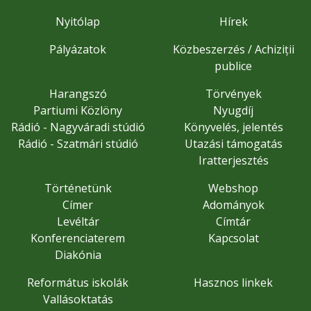
Nyitólap
Hírek
Pályázatok
Közbeszerzés / Achiziții
publice
Harangszó
Törvények
Partiumi Közlöny
Nyugdíj
Rádió - Nagyváradi stúdió
Könyvelés, jelentés
Rádió - Szatmári stúdió
Utazási támogatás
Iratterjesztés
Történetünk
Webshop
Címer
Adományok
Levéltár
Címtár
Konferenciaterem
Kapcsolat
Diakónia
Református iskolák
Hasznos linkek
Vallásoktatás