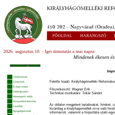
FŐOLDAL
HARANGSZÓ
2026. augusztus 10. - Igei útmutatás a mai napra:
Mindenek ékesen és 
Imp
Történetünk
Felelős kiadó: Királyhágómelléki Reformátu
Címerünk
E-mail címek
Főszerkesztő: Wagner Erik
Iratterjesztés
Technikai munkatárs: Tokár Sándor
Harangszó rádió
Könyvelés/Jelentés
Az oldalon megjelent tartalmakat, híreket, 
Levéltár
kizárólag a
kiralyhagomellek.ro
-ra való hiva
Nyugdíjpénztár
információt, valamint a hírportálra utaló eg