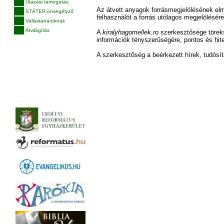
Utazási támogatás
Az átvett anyagok forrásmegjelölésének el
STÁTER önsegélyző
felhasználót a forrás utólagos megjelölésére
Vallástanároknak
Átvilágítás
A
kiralyhagomellek.ro
szerkesztősége töreks
információk tényszerűségére, pontos és hite
A szerkesztőség a beérkezett hírek, tudósít