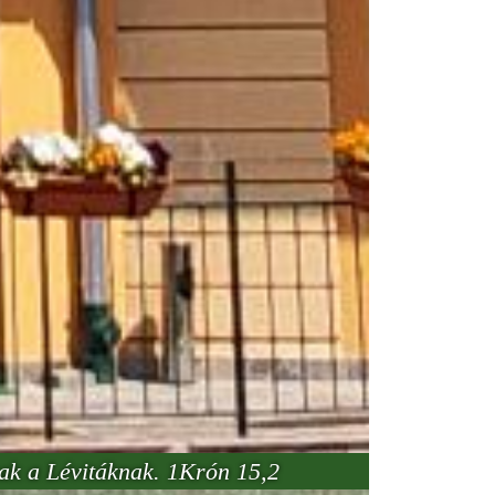
ak a Lévitáknak. 1Krón 15,2