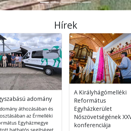
Hírek
A Királyhágómelléki
gyszabású adomány
Református
Egyházkerület
adomány áthozásában és
osztásában az Érmelléki
Nőszövetségének XXV
ormátus Egyházmegye
konferenciája
tott hathatós segítséget.