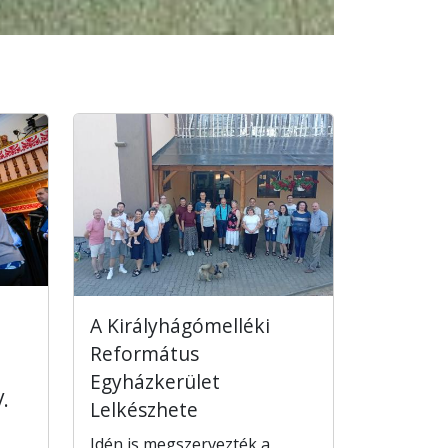
A Királyhágómelléki
Református
Egyházkerület
.
Lelkészhete
Idén is megszervezték a