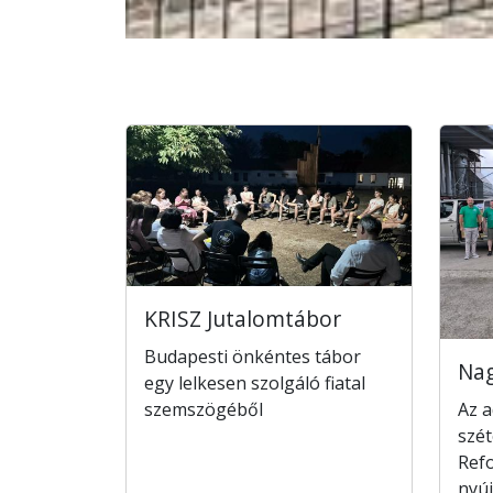
KRISZ Jutalomtábor
Budapesti önkéntes tábor
Na
egy lelkesen szolgáló fiatal
szemszögéből
Az 
szét
Ref
nyúj