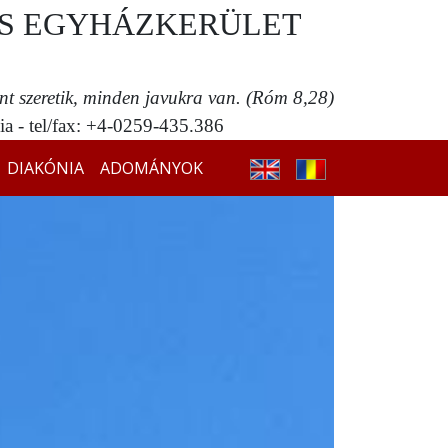
S EGYHÁZKERÜLET
ent szeretik, minden javukra van. (Róm 8,28)
a - tel/fax: +4-0259-435.386
DIAKÓNIA
ADOMÁNYOK