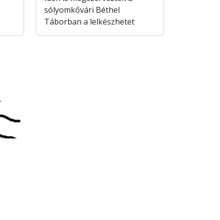
sólyomkővári Béthel
Táborban a lelkészhetet