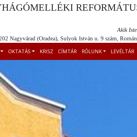
YHÁGÓMELLÉKI REFORMÁTU
Akik Ist
02 Nagyvárad (Oradea), Sulyok István u. 9 szám, Románi
OKTATÁS
KRISZ
CÍMTÁR
RÓLUNK
LEVÉLTÁR