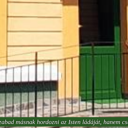
bad másnak hordozni az Isten ládáját, hanem cs