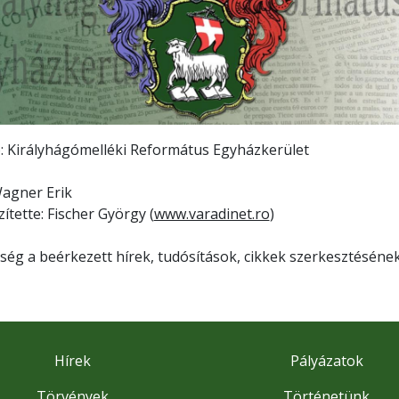
ó: Királyhágómelléki Református Egyházkerület
Wagner Erik
zítette: Fischer György (
www.varadinet.ro
)
ség a beérkezett hírek, tudósítások, cikkek szerkesztésének
Hírek
Pályázatok
Törvények
Történetünk