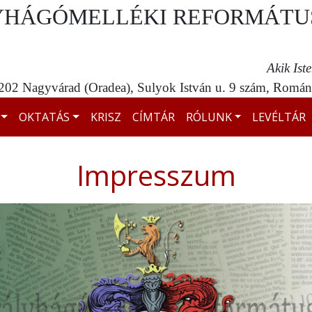
YHÁGÓMELLÉKI REFORMÁTU
Akik Ist
02 Nagyvárad (Oradea), Sulyok István u. 9 szám, Románi
OKTATÁS
KRISZ
CÍMTÁR
RÓLUNK
LEVÉLTÁR
Impresszum