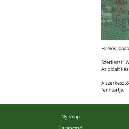
Felelős kiad
Szerkeszti: 
Az oldalt kés
A szerkesztő
fenntartja.
Nyitólap
Harangszó