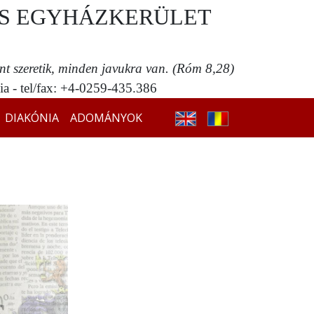
S EGYHÁZKERÜLET
ent szeretik, minden javukra van. (Róm 8,28)
a - tel/fax: +4-0259-435.386
DIAKÓNIA
ADOMÁNYOK