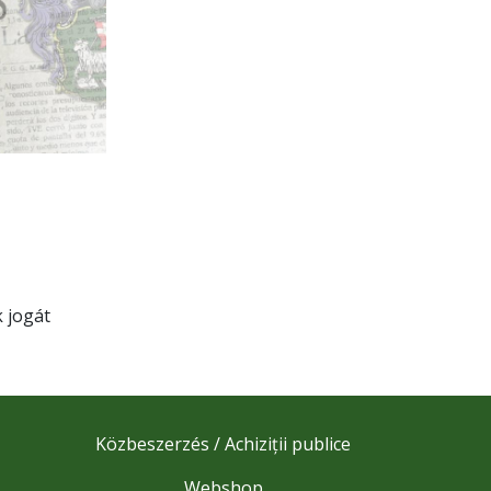
 jogát
Közbeszerzés / Achiziții publice
Webshop