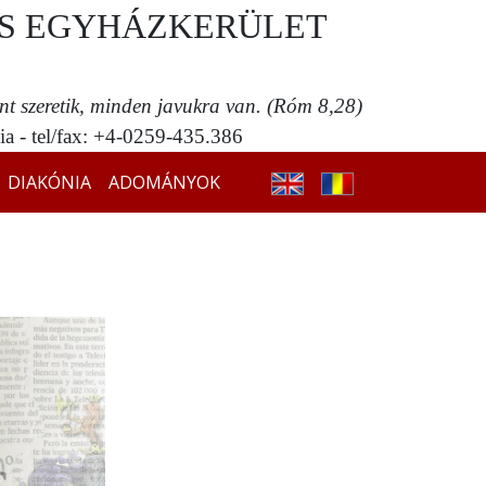
S EGYHÁZKERÜLET
ent szeretik, minden javukra van. (Róm 8,28)
a - tel/fax: +4-0259-435.386
DIAKÓNIA
ADOMÁNYOK