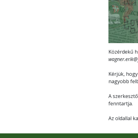
Közérdekű hí
wagner.erik
Kérjük, hogy
nagyobb fel
A szerkesztő
fenntartja.
Az oldallal k