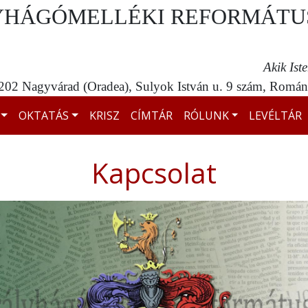
YHÁGÓMELLÉKI REFORMÁTU
Akik Ist
02 Nagyvárad (Oradea), Sulyok István u. 9 szám, Románi
OKTATÁS
KRISZ
CÍMTÁR
RÓLUNK
LEVÉLTÁR
Kapcsolat