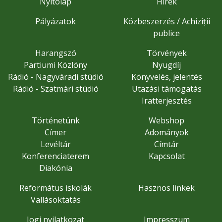
Nyitólap
Hírek
Pályázatok
Közbeszerzés / Achiziții
publice
Harangszó
Törvények
Partiumi Közlöny
Nyugdíj
Rádió - Nagyváradi stúdió
Könyvelés, jelentés
Rádió - Szatmári stúdió
Utazási támogatás
Iratterjesztés
Történetünk
Webshop
Címer
Adományok
Levéltár
Címtár
Konferenciaterem
Kapcsolat
Diakónia
Református iskolák
Hasznos linkek
Vallásoktatás
Jogi nyilatkozat
Impresszum