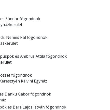
res Sándor főgondnok
yházkerület
s dr. Nemes Pál főgondnok
ázkerület
 püspök és Ambrus Attila főgondnok
erület
 József főgondnok
eresztyén Kálvini Egyház
 és Danku Gábor főgondnok
ház
pök és Bara Lajos István főgondnok