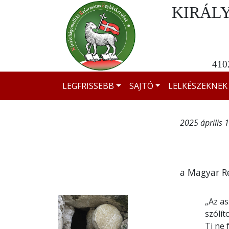
KIRÁL
4102
LEGFRISSEBB
SAJTÓ
LELKÉSZEKNEK
2025 április 1
a Magyar R
„Az a
szólít
Ti ne 