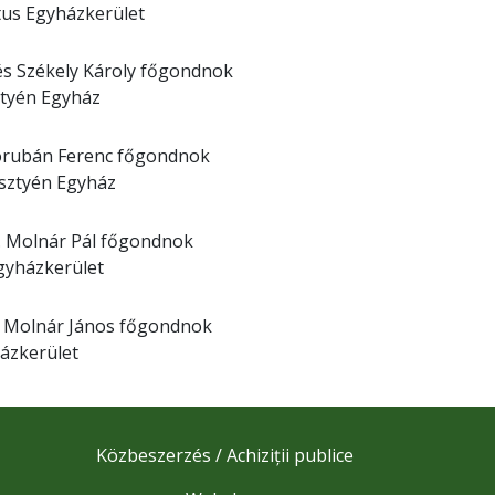
tus Egyházkerület
s Székely Károly főgondnok
ztyén Egyház
orubán Ferenc főgondnok
esztyén Egyház
. Molnár Pál főgondnok
gyházkerület
s Molnár János főgondnok
ázkerület
Közbeszerzés / Achiziții publice