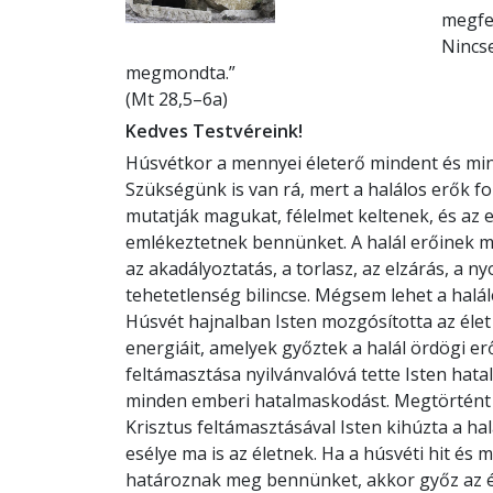
megfes
Nincse
megmondta.”
(Mt 28,5–6a)
Kedves Testvéreink!
Húsvétkor a mennyei életerő mindent és mi
Szükségünk is van rá, mert a halálos erők 
mutatják magukat, félelmet keltenek, és az
emlékeztetnek bennünket. A halál erőinek 
az akadályoztatás, a torlasz, az elzárás, a n
tehetetlenség bilincse. Mégsem lehet a halál
Húsvét hajnalban Isten mozgósította az élet 
energiáit, amelyek győztek a halál ördögi erői
feltámasztása nyilvánvalóvá tette Isten hata
minden emberi hatalmaskodást. Megtörtént a
Krisztus feltámasztásával Isten kihúzta a halá
esélye ma is az életnek. Ha a húsvéti hit és
határoznak meg bennünket, akkor győz az él