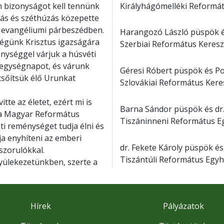
Királyhágómelléki Reformá
n bizonyságot kell tennünk
odás és széthúzás közepette
az evangéliumi párbeszédben.
Harangozó László püspök é
ségünk Krisztus igazságára
Szerbiai Református Keres
énységgel várjuk a húsvéti
 egységnapot, és várunk
Géresi Róbert püspök és P
sőítsük élő Urunkat
Szlovákiai Református Ker
tte az életet, ezért mi is
Barna Sándor püspök és dr
y a Magyar Református
Tiszáninneni Református E
i reménységet tudja élni és
ja enyhíteni az emberi
dr. Fekete Károly püspök é
szorulókkal.
Tiszántúli Református Egyh
yülekezetünkben, szerte a
Hírek
Pályázatok