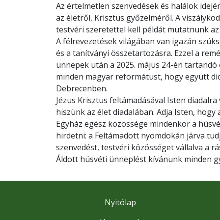
Az értelmetlen szenvedések és halálok idejé
az életről, Krisztus győzelméről. A viszályk
testvéri szeretettel kell példát mutatnunk 
A félrevezetések világában van igazán szük
és a tanítványi összetartozásra. Ezzel a rem
ünnepek után a 2025. május 24-én tartandó
minden magyar reformátust, hogy együtt dic
Debrecenben.
Jézus Krisztus feltámadásával Isten diadalra vi
hiszünk az élet diadalában. Adja Isten, hog
Egyház egész közössége mindenkor a húsvét
hirdetni: a Feltámadott nyomdokán járva tud
szenvedést, testvéri közösséget vállalva a rá
Áldott húsvéti ünneplést kívánunk minden g
Nyitólap