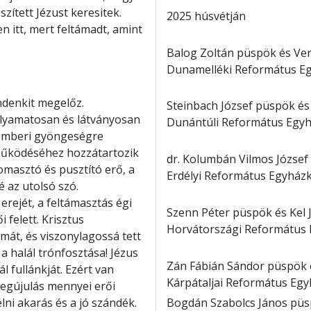
zített Jézust keresitek.
2025 húsvétján
n itt, mert feltámadt, amint
Balog Zoltán püspök és Ve
Dunamelléki Református Eg
ndenkit megelőz.
Steinbach József püspök é
folyamatosan és látványosan
Dunántúli Református Egyh
 emberi gyöngeségre
működéséhez hozzátartozik
dr. Kolumbán Vilmos József
yomasztó és pusztító erő, a
Erdélyi Református Egyházk
é az utolsó szó.
erejét, a feltámasztás égi
Szenn Péter püspök és Kel
 felett. Krisztus
Horvátországi Református K
lmát, és viszonylagossá tett
 halál trónfosztása! Jézus
Zán Fábián Sándor püspök
l fullánkját. Ezért van
Kárpátaljai Református Egy
 megújulás mennyei erői
Bogdán Szabolcs János püs
ni akarás és a jó szándék.