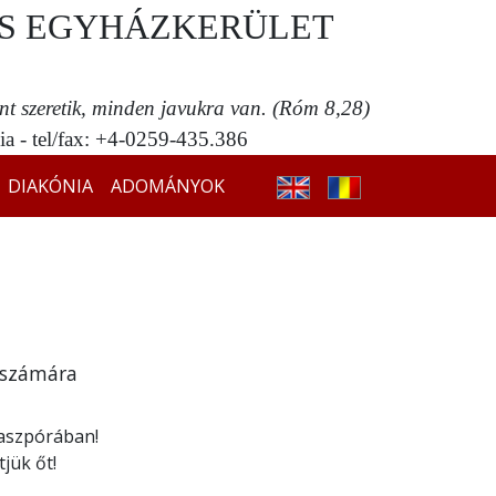
S EGYHÁZKERÜLET
ent szeretik, minden javukra van. (Róm 8,28)
a - tel/fax: +4-0259-435.386
DIAKÓNIA
ADOMÁNYOK
 számára
aszpórában!
tjük őt!