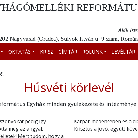
YHÁGÓMELLÉKI REFORMÁTU
Akik Ist
02 Nagyvárad (Oradea), Sulyok István u. 9 szám, Románi
OKTATÁS
KRISZ
CÍMTÁR
RÓLUNK
LEVÉLTÁR
6.
Húsvéti körlevél
eformátus Egyház minden gyülekezete és intézménye
sszonyokat pedig így
Kárpát-medencében és a di
otta meg az angyal:
Krisztus a jövő, együtt köve
féljetek! Mert tudom, hogy a