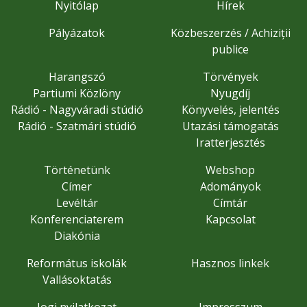
Nyitólap
Hírek
Pályázatok
Közbeszerzés / Achiziții
publice
Harangszó
Törvények
Partiumi Közlöny
Nyugdíj
Rádió - Nagyváradi stúdió
Könyvelés, jelentés
Rádió - Szatmári stúdió
Utazási támogatás
Iratterjesztés
Történetünk
Webshop
Címer
Adományok
Levéltár
Címtár
Konferenciaterem
Kapcsolat
Diakónia
Református iskolák
Hasznos linkek
Vallásoktatás