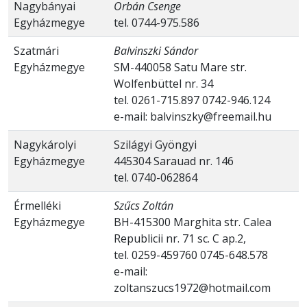
Nagybányai
Orbán Csenge
Egyházmegye
tel. 0744-975.586
Szatmári
Balvinszki Sándor
Egyházmegye
SM-440058 Satu Mare str.
Wolfenbüttel nr. 34
tel. 0261-715.897 0742-946.124
e-mail: balvinszky@freemail.hu
Nagykárolyi
Szilágyi Gyöngyi
Egyházmegye
445304 Sarauad nr. 146
tel. 0740-062864
Érmelléki
Szűcs Zoltán
Egyházmegye
BH-415300 Marghita str. Calea
Republicii nr. 71 sc. C ap.2,
tel. 0259-459760 0745-648.578
e-mail:
zoltanszucs1972@hotmail.com