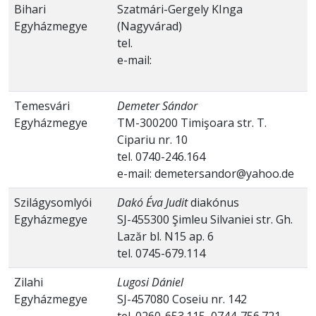
Bihari
Szatmári-Gergely KInga
Egyházmegye
(Nagyvárad)
tel.
e-mail:
Temesvári
Demeter Sándor
Egyházmegye
TM-300200 Timişoara str. T.
Cipariu nr. 10
tel. 0740-246.164
e-mail: demetersandor@yahoo.de
Szilágysomlyói
Dakó Éva Judit
diakónus
Egyházmegye
SJ-455300 Şimleu Silvaniei str. Gh.
Lazăr bl. N15 ap. 6
tel. 0745-679.114
Zilahi
Lugosi Dániel
Egyházmegye
SJ-457080 Coseiu nr. 142
tel. 0260-653.115, 0744-756.721