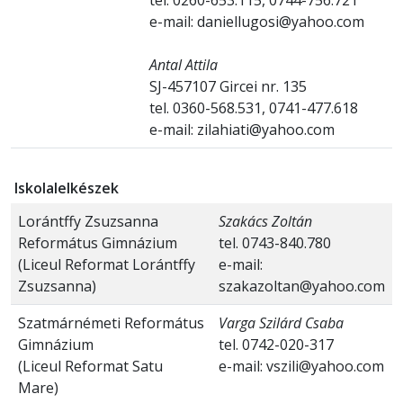
e-mail: daniellugosi@yahoo.com
Antal Attila
SJ-457107 Gircei nr. 135
tel. 0360-568.531, 0741-477.618
e-mail: zilahiati@yahoo.com
Iskolalelkészek
Lorántffy Zsuzsanna
Szakács Zoltán
Református Gimnázium
tel. 0743-840.780
(Liceul Reformat Lorántffy
e-mail:
Zsuzsanna)
szakazoltan@yahoo.com
Szatmárnémeti Református
Varga Szilárd Csaba
Gimnázium
tel. 0742-020-317
(Liceul Reformat Satu
e-mail: vszili@yahoo.com
Mare)