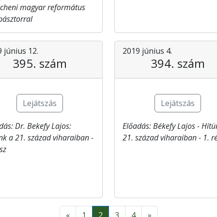
heni magyar református
ipásztorral
 június 12.
2019 június 4.
395. szám
394. szám
Lejátszás
Lejátszás
dás: Dr. Bekefy Lajos:
Előadás: Békefy Lajos​ - Hit
nk a 21. század viharaiban -
21. század viharaiban - 1. r
ész
«
1
2
3
4
»