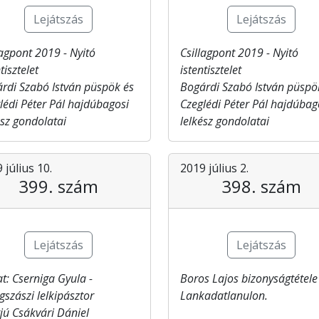
Lejátszás
Lejátszás
lagpont​ 2019 - Nyitó
Csillagpont​ 2019 - Nyitó
tisztelet
istentisztelet
rdi Szabó István püspök és
Bogárdi Szabó István püspö
lédi Péter Pál hajdúbagosi
Czeglédi Péter Pál hajdúbag
ész gondolatai
lelkész gondolatai
 július 10.
2019 július 2.
399. szám
398. szám
Lejátszás
Lejátszás
at: Cserniga Gyula -
Boros Lajos bizonyságtétele
gszászi lelkipásztor
Lankadatlanulon.
rjú Csákvári Dániel​