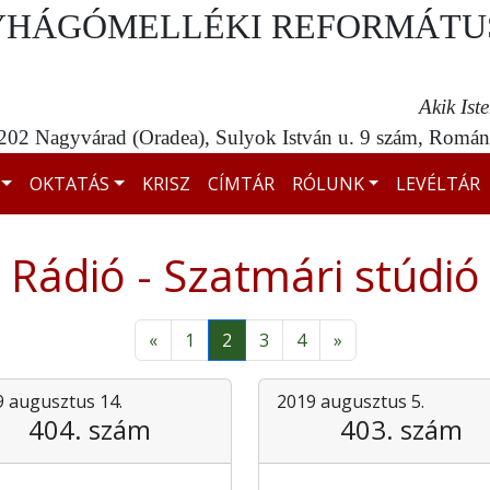
YHÁGÓMELLÉKI REFORMÁTU
Akik Ist
02 Nagyvárad (Oradea), Sulyok István u. 9 szám, Románi
OKTATÁS
KRISZ
CÍMTÁR
RÓLUNK
LEVÉLTÁR
Rádió - Szatmári stúdió
«
1
2
3
4
»
 augusztus 14.
2019 augusztus 5.
404. szám
403. szám