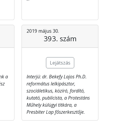
2019 május 30.
393. szám
Lejátszás
ünk a
Interjú: dr. Bekefy​ Lajos Ph.D.
ész
református lelkipásztor,
szociáletikus, közíró, fordító,
kutató, publicista, a Protestáns
Műhely külügyi titkára, a
Presbiter Lap főszerkesztője.