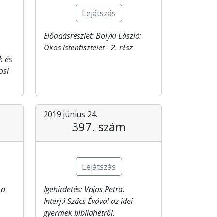
Lejátszás
Előadásrészlet: Bolyki​ László:
Okos istentisztelet - 2. rész
k és
osi
2019 június 24.
397. szám
Lejátszás
 a
Igehirdetés: Vajas Petra.
Interjú Szűcs Évával az idei
gyermek bibliahétről.