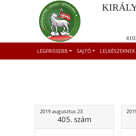
KIRÁL
4102
LEGFRISSEBB
SAJTÓ
LELKÉSZEKNEK
2019 augusztus 23.
2019
405. szám