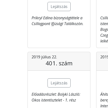
Lejátszás
Prikryl Edina bizonyságtétele a
Csil
Csillagpont​ Ifjúsági Találkozón.
isten
Bogá
Czeg
lelk
2019 július 22.
2019
401. szám
Lejátszás
Előadásrészlet: Bolyki László:
Áhít
Okos istentisztelet - 1. rész
bere
Inte