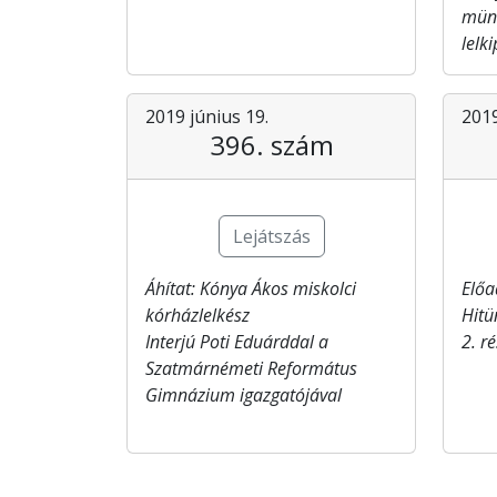
münc
lelk
2019 június 19.
2019
396. szám
Lejátszás
Áhítat: Kónya Ákos miskolci
Előa
kórházlelkész
Hitü
Interjú Poti​ Eduárddal a
2. r
Szatmárnémeti Református
Gimnázium igazgatójával