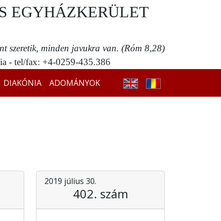
S EGYHÁZKERÜLET
ent szeretik, minden javukra van. (Róm 8,28)
a - tel/fax: +4-0259-435.386
DIAKÓNIA
ADOMÁNYOK
2019 július 30.
402. szám