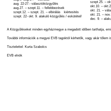
szept.25. – ok
aug. 22-27.- választóközgyűlés
okt.10. – okt.
aug.27. – szept.11. – fellebbezések
okt. 21. – vál
szept.12. – szept. 21. – elbirálás
kiértesités
okt. 21. – nov
szept. 22- okt. 9. alakuló közgyűlés / eskütétel/
dec. 9. – alak
A Közgyűléseket minden egyházmegye a megadott időben tarthatja, emia
További információk a megyei EVB tagoktól kérhetők, vagy akár tőlem i
Tisztelettel: Kurta Szabolcs
EVB elnök