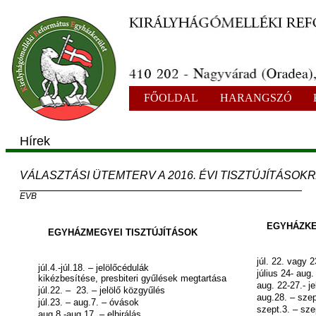
FŐOLDAL
HARANGSZÓ
Hírek
VÁLASZTÁSI ÜTEMTERV A 2016. ÉVI TISZTÚJÍTÁSOK
EVB
EGYHÁZKERÜL
EGYHÁZMEGYEI TISZTÚJÍTÁSOK
júl. 22. vagy 
júl.4.-júl.18. – jelölőcédulák
július 24- aug
kikézbesítése, presbiteri gyűlések megtartása
aug. 22-27.- j
júl.22. – 23. – jelölő közgyűlés
aug.28. – szep
júl.23. – aug.7. – óvások
szept.3. – sze
aug.8.-aug.17. – elbirálás