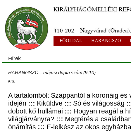
FŐOLDAL
HARANGSZÓ
Hírek
HARANGSZÓ – májusi dupla szám (9-10)
KRE
A tartalomból: Szappantól a koronáig és
idején
:::
Kiküldve
:::
Só és világosság
::
dobott kő hullámai
:::
Hogyan reagál a h
világjárványra?
:::
Megtérés a családba
önámítás
:::
E-lelkész az okos egyházb