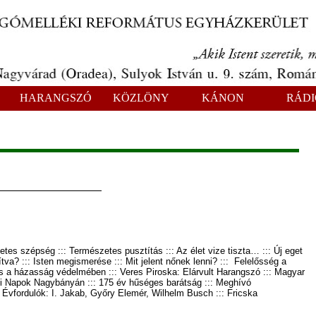
HARANGSZÓ
KÖZLÖNY
KÁNON
RÁDI
tes szépség ::: Természetes pusztítás ::: Az élet vize tiszta… ::: Új eget
tva? ::: Isten megismerése ::: Mit jelent nőnek lenni? ::: Felelősség a
és a házasság védelmében ::: Veres Piroska: Elárvult Harangszó ::: Magyar
eki Napok Nagybányán ::: 175 év hűséges barátság ::: Meghívó
 Évfordulók: I. Jakab, Győry Elemér, Wilhelm Busch ::: Fricska