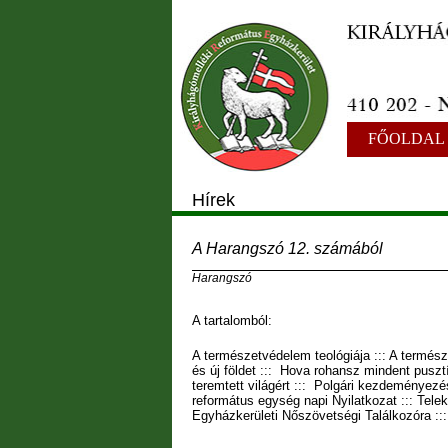
FŐOLDAL
Hírek
A Harangszó 12. számából
Harangszó
A tartalomból:
A természetvédelem teológiája ::: A természe
és új földet ::: Hova rohansz mindent pusztí
teremtett világért ::: Polgári kezdeményez
református egység napi Nyilatkozat ::: Tel
Egyházkerületi Nőszövetségi Találkozóra :::