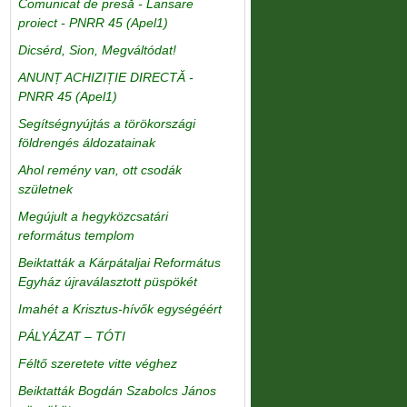
Comunicat de presă - Lansare
proiect - PNRR 45 (Apel1)
Dicsérd, Sion, Megváltódat!
ANUNȚ ACHIZIȚIE DIRECTĂ -
PNRR 45 (Apel1)
Segítségnyújtás a törökországi
földrengés áldozatainak
Ahol remény van, ott csodák
születnek
Megújult a hegyközcsatári
református templom
Beiktatták a Kárpátaljai Református
Egyház újraválasztott püspökét
Imahét a Krisztus-hívők egységéért
PÁLYÁZAT – TÓTI
Féltő szeretete vitte véghez
Beiktatták Bogdán Szabolcs János