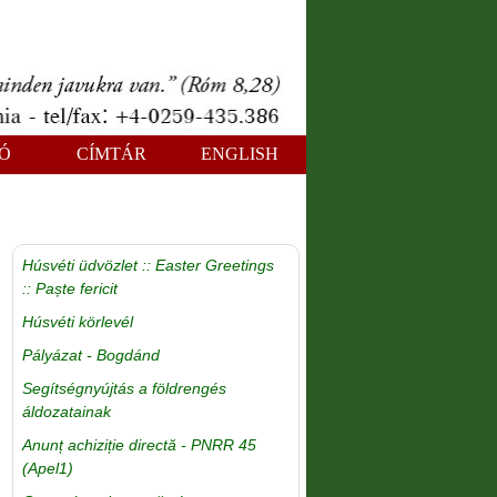
Ó
CÍMTÁR
ENGLISH
Húsvéti üdvözlet :: Easter Greetings
:: Paște fericit
Húsvéti körlevél
Pályázat - Bogdánd
Segítségnyújtás a földrengés
áldozatainak
Anunț achiziție directă - PNRR 45
(Apel1)