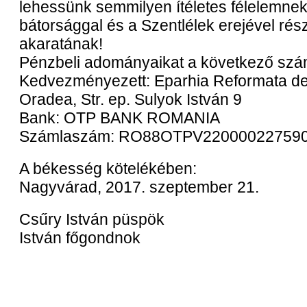
lehessünk semmilyen ítéletes félelemnek
bátorsággal és a Szentlélek erejével rés
akaratának!
Pénzbeli adományaikat a következő szám
Kedvezményezett: Eparhia Reformata de 
Oradea, Str. ep. Sulyok István 9
Bank: OTP BANK ROMANIA
Számlaszám: RO88OTPV22000022759
A békesség kötelékében:
Nagyvárad, 2017. szeptember 21.
Csűry István püspö
István főgondnok