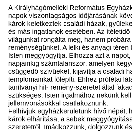
A Királyhágómelléki Református Egyházke
napok viszontagságos időjárásának köv
károk keletkeztek családi házak, gyülek
és más ingatlanok esetében. Az ítéletid
világunkat rongálta meg, hanem próbára t
reménységünket. A lelki és anyagi téren 
Isten meggyógyítja. Elhozza azt a napot, 
napjainkig számtalanszor, amelyen kegyel
csüggedő szívűeket, kijavítja a családi h
templomainkat fölépíti. Ehhez prófétai lát
tanítványi hit- remény-szeretet által fa
szükséges. Isten irgalmához nekünk kell
jellemvonásokkal csatlakoznunk.
Felhívjuk egyházkerületünk hívő népét, 
károk elhárítása, a sebek meggyógyítása 
szeretetről. Imádkozzunk, dolgozzunk é